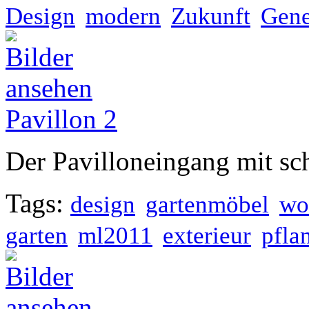
Design
modern
Zukunft
Gene
Pavillon 2
Der Pavilloneingang mit sc
Tags:
design
gartenmöbel
wo
garten
ml2011
exterieur
pfla