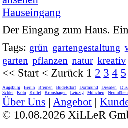
Hauseingang
Der Eingang zum Haus. Ein
Tags:
grün
gartengestaltung
garten
pflanzen
natur
kreativ
<<
Start
<
Zurück
1
2
3
4
5
Augsburg
Berlin
Bremen
Büdelsdorf
Dortmund
Dresden
Düss
Schlei
Köln
Kriftel
Kronshagen
Leipzig
München
Neulußhei
Über Uns
|
Angebot
|
Kund
10.08.2026 XiLLeR G
©