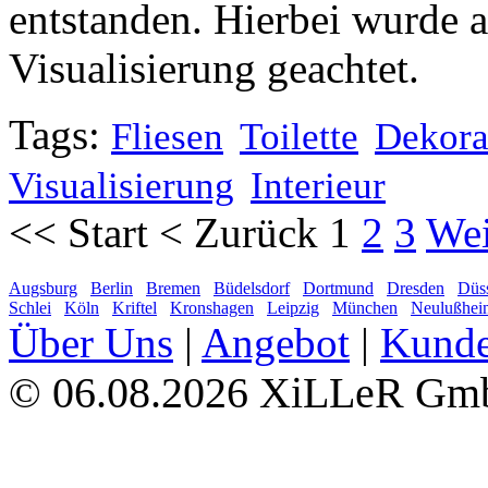
entstanden. Hierbei wurde a
Visualisierung geachtet.
Tags:
Fliesen
Toilette
Dekora
Visualisierung
Interieur
<<
Start
<
Zurück
1
2
3
Wei
Augsburg
Berlin
Bremen
Büdelsdorf
Dortmund
Dresden
Düss
Schlei
Köln
Kriftel
Kronshagen
Leipzig
München
Neulußhei
Über Uns
|
Angebot
|
Kund
06.08.2026 XiLLeR G
©