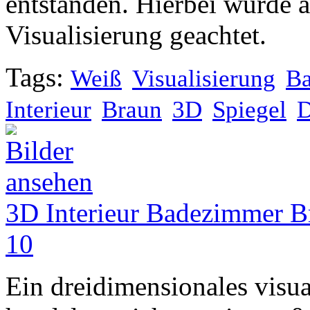
entstanden. Hierbei wurde a
Visualisierung geachtet.
Tags:
Weiß
Visualisierung
B
Interieur
Braun
3D
Spiegel
3D Interieur Badezimmer Br
10
Ein dreidimensionales visual