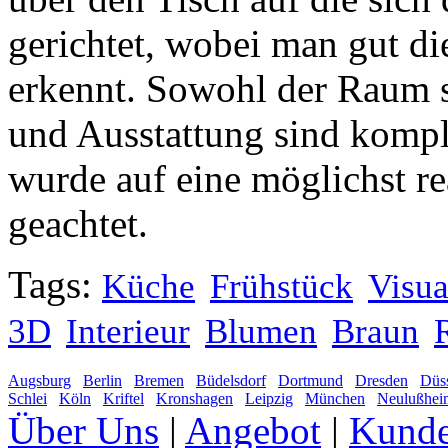
gerichtet, wobei man gut di
erkennt. Sowohl der Raum se
und Ausstattung sind kompl
wurde auf eine möglichst re
geachtet.
Tags:
Küche
Frühstück
Visua
3D
Interieur
Blumen
Braun
Augsburg
Berlin
Bremen
Büdelsdorf
Dortmund
Dresden
Düss
Schlei
Köln
Kriftel
Kronshagen
Leipzig
München
Neulußhei
Über Uns
|
Angebot
|
Kund