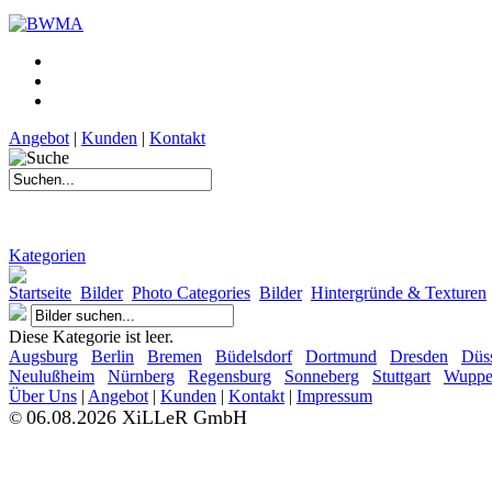
Angebot
|
Kunden
|
Kontakt
Kategorien
Startseite
Bilder
Photo Categories
Bilder
Hintergründe & Texturen
Diese Kategorie ist leer.
Augsburg
Berlin
Bremen
Büdelsdorf
Dortmund
Dresden
Düss
Neulußheim
Nürnberg
Regensburg
Sonneberg
Stuttgart
Wupper
Über Uns
|
Angebot
|
Kunden
|
Kontakt
|
Impressum
06.08.2026 XiLLeR GmbH
©