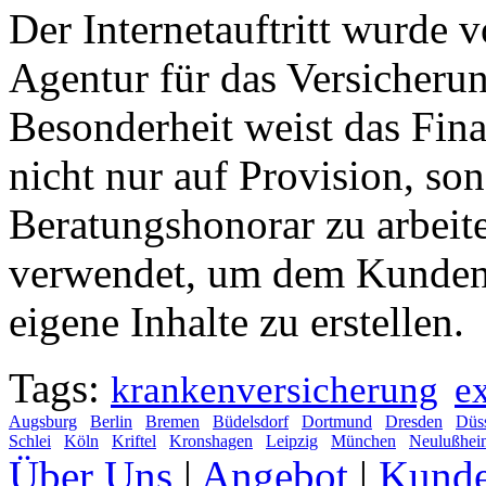
Der Internetauftritt wurde
Agentur für das Versicher
Besonderheit weist das Fin
nicht nur auf Provision, so
Beratungshonorar zu arbei
verwendet, um dem Kunden 
eigene Inhalte zu erstellen.
Tags:
krankenversicherung
e
Augsburg
Berlin
Bremen
Büdelsdorf
Dortmund
Dresden
Düss
Schlei
Köln
Kriftel
Kronshagen
Leipzig
München
Neulußhei
Über Uns
|
Angebot
|
Kund