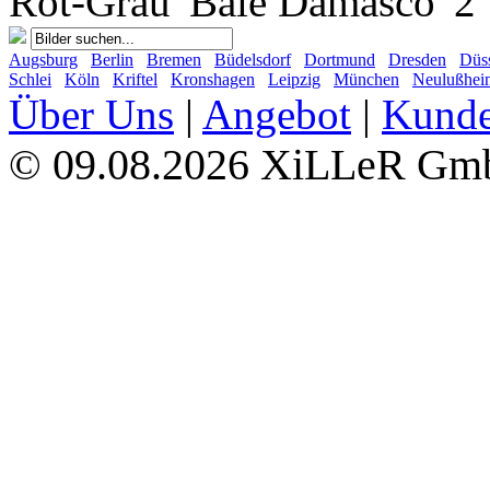
Rot-Grau 'Baie Damasco' 2
Augsburg
Berlin
Bremen
Büdelsdorf
Dortmund
Dresden
Düss
Schlei
Köln
Kriftel
Kronshagen
Leipzig
München
Neulußhei
Über Uns
|
Angebot
|
Kund
09.08.2026 XiLLeR G
©