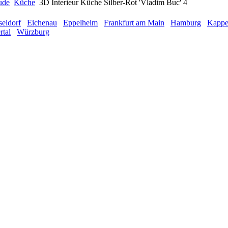
ude
Küche
3D Interieur Küche Silber-Rot 'Vladim Buc' 4
eldorf
Eichenau
Eppelheim
Frankfurt am Main
Hamburg
Kappel
tal
Würzburg