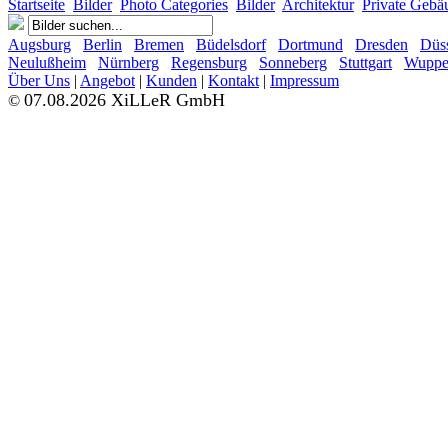
Startseite
Bilder
Photo Categories
Bilder
Architektur
Private Gebä
Augsburg
Berlin
Bremen
Büdelsdorf
Dortmund
Dresden
Düss
Neulußheim
Nürnberg
Regensburg
Sonneberg
Stuttgart
Wupper
Über Uns
|
Angebot
|
Kunden
|
Kontakt
|
Impressum
07.08.2026 XiLLeR GmbH
©