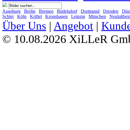
Augsburg
Berlin
Bremen
Büdelsdorf
Dortmund
Dresden
Düss
Schlei
Köln
Kriftel
Kronshagen
Leipzig
München
Neulußhei
Über Uns
|
Angebot
|
Kund
10.08.2026 XiLLeR G
©