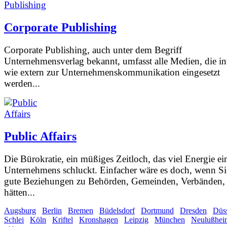
Corporate Publishing
Corporate Publishing, auch unter dem Begriff
Unternehmensverlag bekannt, umfasst alle Medien, die in
wie extern zur Unternehmenskommunikation eingesetzt
werden...
Public Affairs
Die Bürokratie, ein müßiges Zeitloch, das viel Energie ei
Unternehmens schluckt. Einfacher wäre es doch, wenn Si
gute Beziehungen zu Behörden, Gemeinden, Verbänden, 
hätten...
Augsburg
Berlin
Bremen
Büdelsdorf
Dortmund
Dresden
Düss
Schlei
Köln
Kriftel
Kronshagen
Leipzig
München
Neulußhei