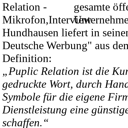
gesamte öff
Unternehme
Hundhausen liefert in seinem
Deutsche Werbung" aus dem
Definition:
„Puplic R
ela
tion ist di
e Ku
gedruckte Wort, durch Hand
Symbole für die eigene Fir
Dienstleistung eine günstig
schaffen.“