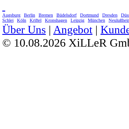
Augsburg
Berlin
Bremen
Büdelsdorf
Dortmund
Dresden
Düss
Schlei
Köln
Kriftel
Kronshagen
Leipzig
München
Neulußhei
Über Uns
|
Angebot
|
Kund
10.08.2026 XiLLeR G
©