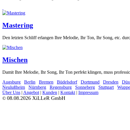
Mastering
Den letzten Schliff erlangen Ihre Melodie, Ihr Ton, Ihr Song, etc. dur
Mischen
Damit Ihre Melodie, Ihr Song, Ihr Ton perfekt klingen, muss professi
Augsburg
Berlin
Bremen
Büdelsdorf
Dortmund
Dresden
Düss
Neulußheim
Nürnberg
Regensburg
Sonneberg
Stuttgart
Wupper
Über Uns
|
Angebot
|
Kunden
|
Kontakt
|
Impressum
08.08.2026 XiLLeR GmbH
©