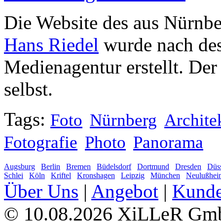
Die Website des aus Nürnb
Hans Riedel
wurde nach des
Medienagentur erstellt. De
selbst.
Tags:
Foto
Nürnberg
Archite
Fotografie
Photo
Panorama
Augsburg
Berlin
Bremen
Büdelsdorf
Dortmund
Dresden
Düss
Schlei
Köln
Kriftel
Kronshagen
Leipzig
München
Neulußhei
Über Uns
|
Angebot
|
Kund
10.08.2026 XiLLeR G
©