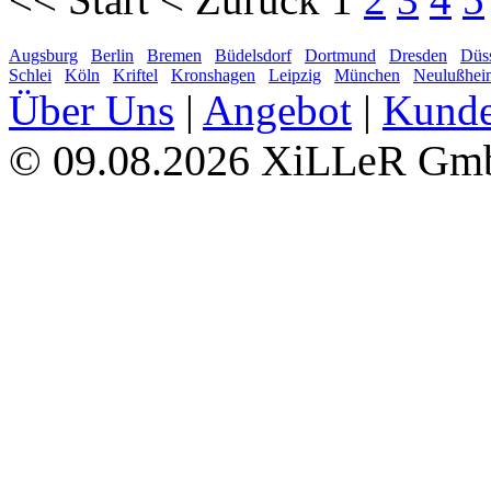
Augsburg
Berlin
Bremen
Büdelsdorf
Dortmund
Dresden
Düss
Schlei
Köln
Kriftel
Kronshagen
Leipzig
München
Neulußhei
Über Uns
|
Angebot
|
Kund
09.08.2026 XiLLeR G
©