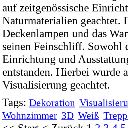
auf zeitgenössische Einrich
Naturmaterialien geachtet. 
Deckenlampen und das Wa
seinen Feinschliff. Sowohl 
Einrichtung und Ausstattun
entstanden. Hierbei wurde a
Visualisierung geachtet.
Tags:
Dekoration
Visualisier
Wohnzimmer
3D
Weiß
Trepp
<<
Start
<
Zurück
1
2
3
4
5