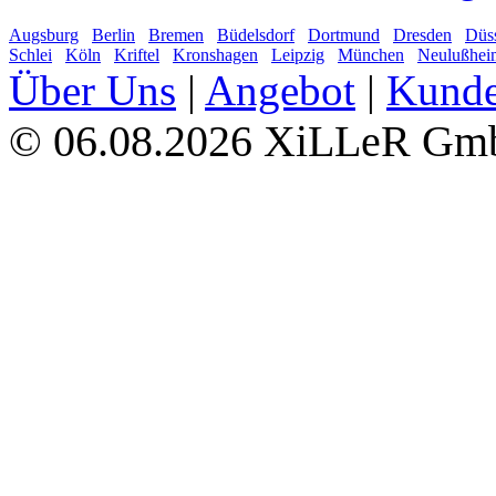
Augsburg
Berlin
Bremen
Büdelsdorf
Dortmund
Dresden
Düss
Schlei
Köln
Kriftel
Kronshagen
Leipzig
München
Neulußhei
Über Uns
|
Angebot
|
Kund
06.08.2026 XiLLeR G
©