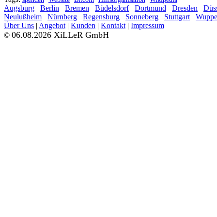
Augsburg
Berlin
Bremen
Büdelsdorf
Dortmund
Dresden
Düss
Neulußheim
Nürnberg
Regensburg
Sonneberg
Stuttgart
Wupper
Über Uns
|
Angebot
|
Kunden
|
Kontakt
|
Impressum
06.08.2026 XiLLeR GmbH
©