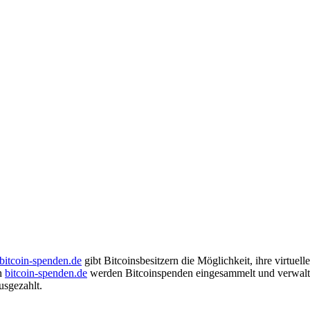
bitcoin-spenden.de
gibt Bitcoinsbesitzern die Möglichkeit, ihre virtu
ch
bitcoin-spenden.de
werden Bitcoinspenden eingesammelt und verwalt
usgezahlt.