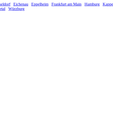
eldorf
Eichenau
Eppelheim
Frankfurt am Main
Hamburg
Kappel
tal
Würzburg