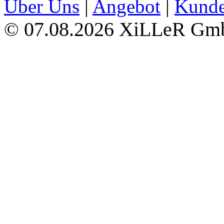
Über Uns
|
Angebot
|
Kund
07.08.2026 XiLLeR G
©