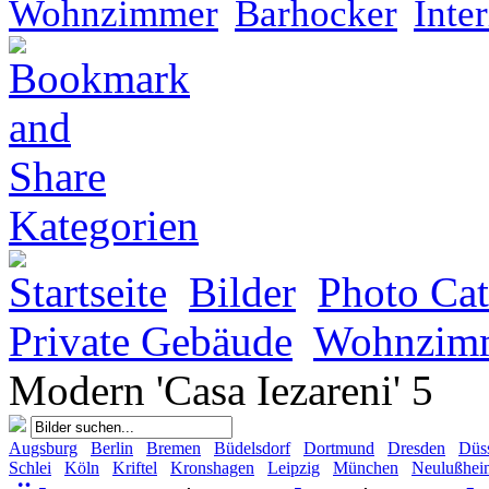
Wohnzimmer
Barhocker
Inter
Kategorien
Startseite
Bilder
Photo Cat
Private Gebäude
Wohnzim
Modern 'Casa Iezareni' 5
Augsburg
Berlin
Bremen
Büdelsdorf
Dortmund
Dresden
Düss
Schlei
Köln
Kriftel
Kronshagen
Leipzig
München
Neulußhei