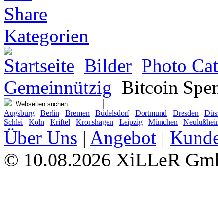
Kategorien
Startseite
Bilder
Photo Cat
Gemeinnützig
Bitcoin Spe
Augsburg
Berlin
Bremen
Büdelsdorf
Dortmund
Dresden
Düss
Schlei
Köln
Kriftel
Kronshagen
Leipzig
München
Neulußhei
Über Uns
|
Angebot
|
Kund
10.08.2026 XiLLeR G
©