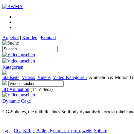
Angebot
|
Kunden
|
Kontakt
Kategorien
Startseite
Videos
Videos
Video-Kategorien
Animation & Motion Gr
3D Animation
(14 Videos)
Dynamic Cage
CG-Spheres, die mithilfe eines Softbody dynamisch korrekt miteinande
Tags:
CG
,
Käfig
,
Bälle
,
dynamisch
,
grün
,
weiß
,
Sphere