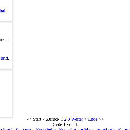
bal
,
z...
,
und
,
<<
Start
<
Zurück
1
2
3
Weiter
>
Ende
>>
Seite 1 von 3
eldorf
Eichenau
Eppelheim
Frankfurt am Main
Hamburg
Kappel