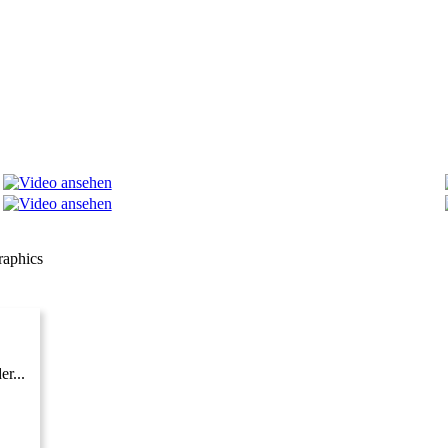
aphics
r...