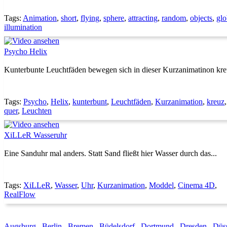
Tags:
Animation
,
short
,
flying
,
sphere
,
attracting
,
random
,
objects
,
glo
illumination
Psycho Helix
Kunterbunte Leuchtfäden bewegen sich in dieser Kurzanimatinon kreu
Tags:
Psycho
,
Helix
,
kunterbunt
,
Leuchtfäden
,
Kurzanimation
,
kreuz
quer
,
Leuchten
XiLLeR Wasseruhr
Eine Sanduhr mal anders. Statt Sand fließt hier Wasser durch das...
Tags:
XiLLeR
,
Wasser
,
Uhr
,
Kurzanimation
,
Moddel
,
Cinema 4D
,
RealFlow
Augsburg
Berlin
Bremen
Büdelsdorf
Dortmund
Dresden
Düss