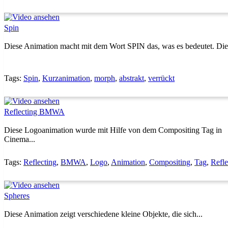
Spin
Diese Animation macht mit dem Wort SPIN das, was es bedeutet. Die.
Tags:
Spin
,
Kurzanimation
,
morph
,
abstrakt
,
verrückt
Reflecting BMWA
Diese Logoanimation wurde mit Hilfe von dem Compositing Tag in
Cinema...
Tags:
Reflecting
,
BMWA
,
Logo
,
Animation
,
Compositing
,
Tag
,
Refle
Spheres
Diese Animation zeigt verschiedene kleine Objekte, die sich...