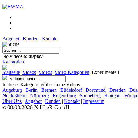
Angebot
|
Kunden
|
Kontakt
No videos to display
Kategorien
Startseite
Videos
Videos
Video-Kategorien
Experimentell
In dieser Kategorie gibt es keine Videos
Augsburg
Berlin
Bremen
Büdelsdorf
Dortmund
Dresden
Düss
Neulußheim
Nürnberg
Regensburg
Sonneberg
Stuttgart
Wupper
Über Uns
|
Angebot
|
Kunden
|
Kontakt
|
Impressum
08.08.2026 XiLLeR GmbH
©