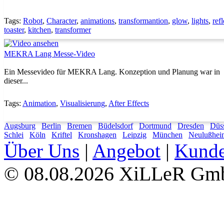
Tags:
Robot
,
Character
,
animations
,
transformantion
,
glow
,
lights
,
ref
toaster
,
kitchen
,
transformer
MEKRA Lang Messe-Video
Ein Messevideo für MEKRA Lang. Konzeption und Planung war in
dieser...
Tags:
Animation
,
Visualisierung
,
After Effects
Augsburg
Berlin
Bremen
Büdelsdorf
Dortmund
Dresden
Düss
Schlei
Köln
Kriftel
Kronshagen
Leipzig
München
Neulußhei
Über Uns
|
Angebot
|
Kund
08.08.2026 XiLLeR G
©